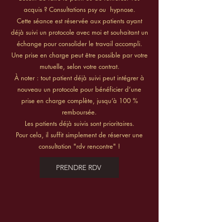
acquis ? Consultations psy ou hypnose.
Cette séance est réservée aux patients ayant
déjà suivi un protocole avec moi et souhaitant un
échange pour consolider le travail accompli.
Une prise en charge peut être possible par votre
mutuelle, selon votre contrat.
À noter : tout patient déjà suivi peut intégrer à
nouveau un protocole pour bénéficier d’une
prise en charge complète, jusqu’à 100 %
remboursée.
Les patients déjà suivis sont prioritaires.
Pour cela, il suffit simplement de réserver une
consultation "rdv rencontre" !
PRENDRE RDV