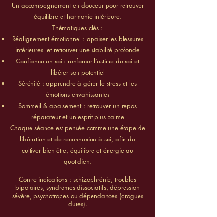
Un accompagnement en douceur pour retrouver
équilibre et harmonie intérieure.
Thématiques clés :
Réalignement émotionnel : apaiser les blessures
intérieures et retrouver une stabilité profonde
Confiance en soi : renforcer l’estime de soi et
libérer son potentiel
Sérénité : apprendre à gérer le stress et les
émotions envahissantes
Sommeil & apaisement : retrouver un repos
réparateur et un esprit plus calme
Chaque séance est pensée comme une étape de
libération et de reconnexion à soi, afin de
cultiver bien-être, équilibre et énergie au
quotidien.
Contre-indications : schizophrénie, troubles
bipolaires, syndromes dissociatifs, dépression
sévère, psychotropes ou dépendances (drogues
dures).