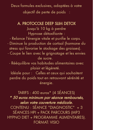
Deux formules exclusives, adaptées à votre
objectif de perte de poids :
A. PROTOCOLE DEEP SLIM DETOX
Jusqu’à 10 kg à perdre
Hypnose détoxifiante :
- Relance l’énergie vitale et purifie le corps.
- Diminue la production de cortisol (hormone du
stress qui favorise le stockage des graisses).
- Coupe le lien avec le grignotage et les envies
de sucre.
- Rééquilibre vos habitudes alimentaires avec
plaisir et légèreté.
Idéale pour : Celles et ceux qui souhaitent
perdre du poids tout en retrouvant sérénité et
énergie.
TARIFS : 400 euros* (4 SÉANCES)
* 50 euros minimum par séance remboursés,
selon votre couverture médicale.
CONTENU : SÉANCE "DIAGNOSTIC" + 3
SÉANCES HPI + PACK PARCOURS (MP3
HYPNO DIET + PROGRAMME ALIMENTAIRES).
FORMAT: VISIO