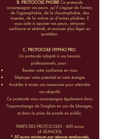
B. PROTOCOLE PHOBIE
Ce protocole
accompagne vos peurs, qu’il s’agisse de l’avion,
de l’agoraphobie, de la claustrophobie, des
insectes, de la voiture ou d’autres phobies. Il
vous aide à apaiser vos peurs, retrouver
confiance et sérénité, et avancer plus léger au
quotidien.
C. PROTOCOLE HYPNO PRO
Un protocole adapté à vos besoins
professionnels, pour :
Booster votre confiance en vous
Déployer votre potentiel et votre énergie
Accéder à toutes vos ressources pour atteindre
vos objectifs
Ce protocole vous accompagne également dans
l’apprentissage de l’anglais en cas de blocages,
et dans la prise de parole en public.
TARIFS DES PROTOCOLES : 400 euros
(4 SÉANCES)
* 50 euros minimum par séance remboursés,