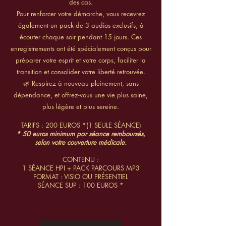
des cas.
Pour renforcer votre démarche, vous recevrez
également un pack de 3 audios exclusifs, à
écouter chaque soir pendant 15 jours. Ces
enregistrements ont été spécialement conçus pour
préparer votre esprit et votre corps, faciliter la
transition et consolider votre liberté retrouvée.
🌿 Respirez à nouveau pleinement, sans
dépendance, et offrez-vous une vie plus saine,
plus légère et plus sereine.
TARIFS : 200 EUROS *(1 SEULE SÉANCE)
* 50 euros minimum par séance remboursés,
selon votre couverture médicale.
CONTENU :
1 SÉANCE HPI + PACK PARCOURS MP3
FORMAT : VISIO OU PRÉSENTIEL
SÉANCE SUP : 100 EUROS *