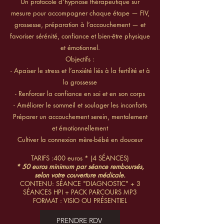
Un protocole d’hypnose thérapeutique sur
mesure pour accompagner chaque étape — FIV,
grossesse, préparation à l’accouchement — et
favoriser sérénité, confiance et bien-être physique
et émotionnel.
Objectifs :
- Apaiser le stress et l’anxiété liés à la fertilité et à
la grossesse
- Renforcer la confiance en soi et en son corps
- Améliorer le sommeil et soulager les inconforts
Préparer un accouchement serein, mentalement
et émotionnellement
Cultiver la connexion mère-bébé en douceur
TARIFS :400 euros * (4 SÉANCES)
* 50 euros minimum par séance remboursés,
selon votre couverture médicale.
CONTENU: SÉANCE "DIAGNOSTIC" + 3
SÉANCES HPI + PACK PARCOURS MP3
FORMAT : VISIO OU PRÉSENTIEL
PRENDRE RDV