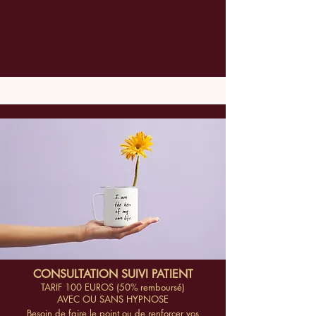
CONSULTATION SUIVI PATIENT
TARIF 100 EUROS (50% remboursé)
​AVEC OU SANS HYPNOSE
Besoin de faire le point ou de renforcer vos