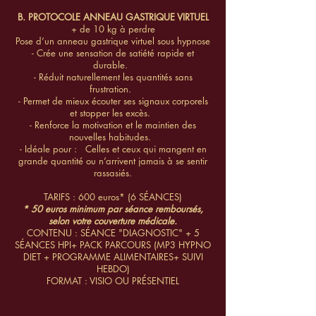
B. PROTOCOLE ANNEAU GASTRIQUE VIRTUEL
+ de 10 kg à perdre
Pose d’un anneau gastrique virtuel sous hypnose
- Crée une sensation de satiété rapide et
durable.
- Réduit naturellement les quantités sans
frustration.
- Permet de mieux écouter ses signaux corporels
et stopper les excès.
- Renforce la motivation et le maintien des
nouvelles habitudes.
- Idéale pour : Celles et ceux qui mangent en
grande quantité ou n’arrivent jamais à se sentir
rassasiés.​
TARIFS : 600 euros* (6 SÉANCES)
* 50 euros minimum par séance remboursés,
selon votre couverture médicale.
CONTENU : SÉANCE "DIAGNOSTIC" + 5
SÉANCES HPI+ PACK PARCOURS (MP3 HYPNO
DIET + PROGRAMME ALIMENTAIRES+ SUIVI
HEBDO)
FORMAT : VISIO OU PRÉSENTIEL