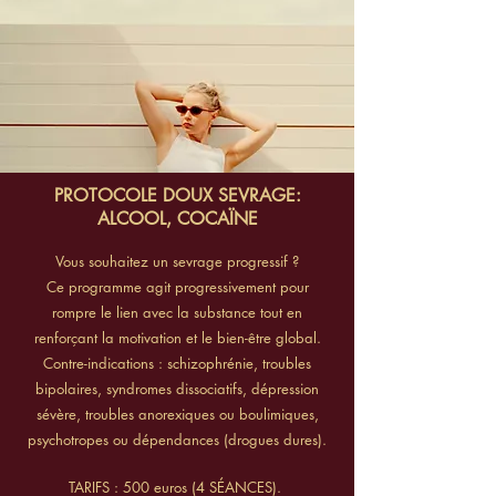
PROTOCOLE DOUX SEVRAGE:
ALCOOL, COCAÏNE
Vous souhaitez un sevrage progressif ?
Ce programme agit progressivement pour
rompre le lien avec la substance tout en
renforçant la motivation et le bien-être global.
​Contre-indications : schizophrénie, troubles
bipolaires, syndromes dissociatifs, dépression
sévère, troubles anorexiques ou boulimiques,
psychotropes ou dépendances (drogues dures).
TARIFS : 500 euros (4 SÉANCES).