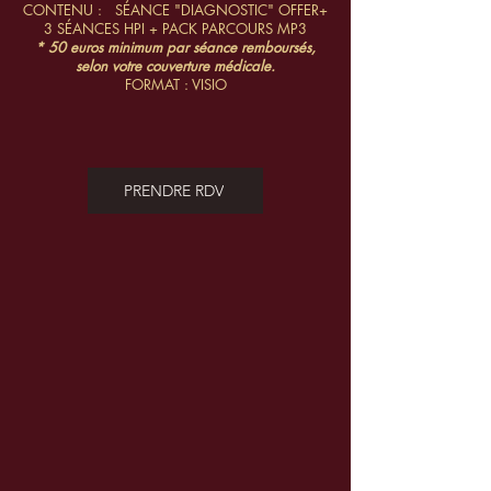
CONTENU : SÉANCE "DIAGNOSTIC" OFFER+
3 SÉANCES HPI + PACK PARCOURS MP3
* 50 euros minimum par séance remboursés,
selon votre couverture médicale.
FORMAT : VISIO
PRENDRE RDV